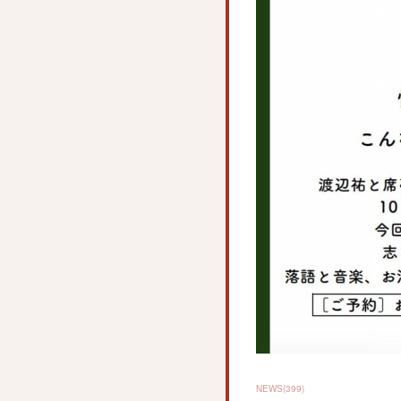
NEWS
(
399
)