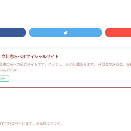
・立川志らべオフィシャルサイト
立川志らべの公式サイトです。スケジュールの記載あります。 落語会や講演会、原
からどうぞ
ロー
場で予想会を行います。お気軽にどうぞ。