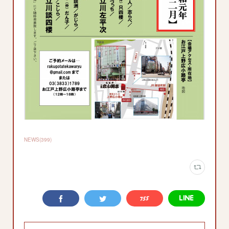
NEWS
(
399
)