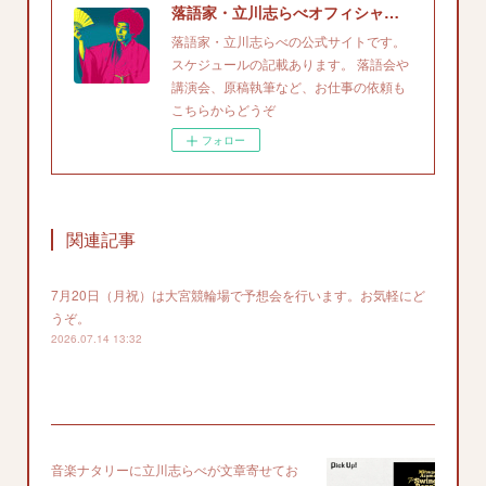
落語家・立川志らべオフィシャルサイト
落語家・立川志らべの公式サイトです。
スケジュールの記載あります。 落語会や
講演会、原稿執筆など、お仕事の依頼も
こちらからどうぞ
フォロー
関連記事
7月20日（月祝）は大宮競輪場で予想会を行います。お気軽にど
うぞ。
2026.07.14 13:32
音楽ナタリーに立川志らべが文章寄せてお