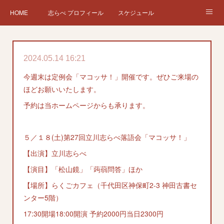
HOME
志らべ プロフィール
スケジュール
お仕事依頼
現在、過去の仕事など
Twitter
ブログ
2024.05.14 16:21
チケット予約
Instagram
今週末は定例会「マコッサ！」開催です。ぜひご来場の
ほどお願いいたします。
予約は当ホームページからも承ります。
５／１８(土)第27回立川志らべ落語会「マコッサ！」
【出演】立川志らべ
【演目】「松山鏡」「蒟蒻問答」ほか
【場所】らくごカフェ（千代田区神保町2-3 神田古書セ
ンター5階）
17:30開場18:00開演 予約2000円当日2300円