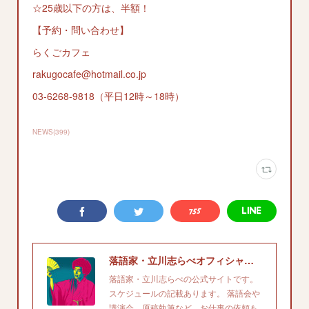
☆25歳以下の方は、半額！
【予約・問い合わせ】
らくごカフェ
rakugocafe@hotmail.co.jp
03-6268-9818（平日12時～18時）
NEWS
(
399
)
落語家・立川志らべオフィシャルサイト
落語家・立川志らべの公式サイトです。
スケジュールの記載あります。 落語会や
講演会、原稿執筆など、お仕事の依頼も