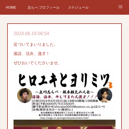
HOME
志らべ プロフィール
スケジュール
お仕事依頼
現在、過去の仕事など
Twitter
ブログ
2024.06.19 06:54
チケット予約
Instagram
近づいてまいりました。
落語、活弁、漫才！
ぜひおいでくださいませ。