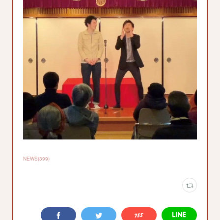
NEWS
(
399
)