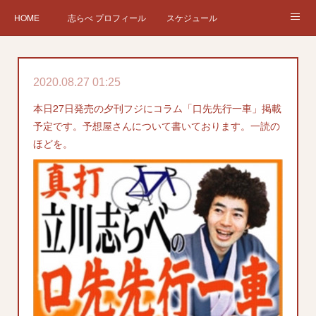
HOME
志らべ プロフィール
スケジュール
お仕事依頼
現在、過去の仕事など
Twitter
ブログ
2020.08.27 01:25
チケット予約
Instagram
本日27日発売の夕刊フジにコラム「口先先行一車」掲載
予定です。予想屋さんについて書いております。一読の
ほどを。