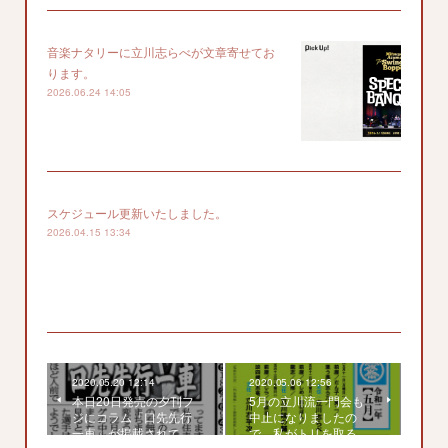
音楽ナタリーに立川志らべが文章寄せてお
ります。
2026.06.24 14:05
スケジュール更新いたしました。
2026.04.15 13:34
2020.05.20 12:14
2020.05.06 12:56
本日20日発売の夕刊フ
5月の立川流一門会も
ジにコラム「口先先行
中止になりましたの
一車」が掲載されて…
で、私がトリを取る…