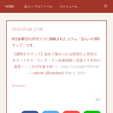
HOME
志らべ プロフィール
スケジュール
お仕事依頼
現在、過去の仕事など
Twitter
ブログ
2020.05.08 17:06
チケット予約
Instagram
8日金曜日の夕刊フジに掲載されたコラム「志らべのBS
マップ」です。
【週間ＢＳマップ】改めて魅せられる歌唱力と表現力
ＢＳ－ＴＢＳ「テレサ・テン名曲熱唱～没後２５年目の
真実～」（８日午後９時～）
https://t.co/xq91H0V1a5
— zakzak (@zakdesk)
May 8, 2020
NEWS
(
399
)