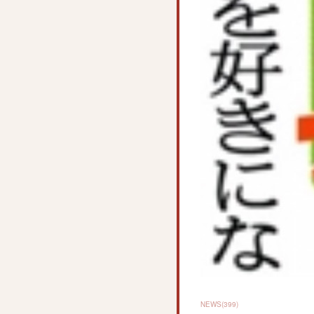
NEWS
(
399
)