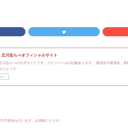
・立川志らべオフィシャルサイト
立川志らべの公式サイトです。スケジュールの記載あります。 落語会や講演会、原
からどうぞ
ロー
場で予想会を行います。お気軽にどうぞ。