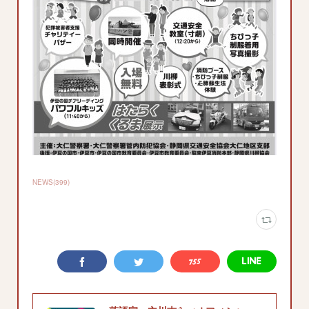
NEWS
(
399
)