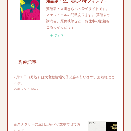
落語家・立川志らべオフィシャルサイト
落語家・立川志らべの公式サイトです。
スケジュールの記載あります。 落語会や
講演会、原稿執筆など、お仕事の依頼も
こちらからどうぞ
フォロー
関連記事
7月20日（月祝）は大宮競輪場で予想会を行います。お気軽にど
うぞ。
2026.07.14 13:32
音楽ナタリーに立川志らべが文章寄せてお
ります。