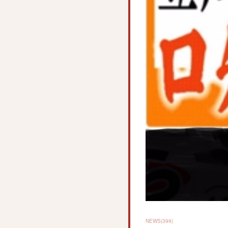
NEWS
(
399
)