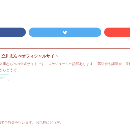
・立川志らべオフィシャルサイト
立川志らべの公式サイトです。スケジュールの記載あります。 落語会や講演会、原
からどうぞ
ロー
場で予想会を行います。お気軽にどうぞ。