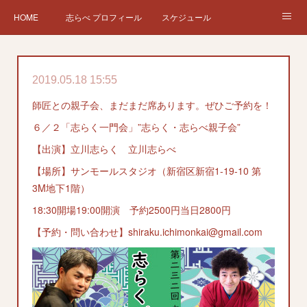
HOME
志らべ プロフィール
スケジュール
お仕事依頼
現在、過去の仕事など
Twitter
ブログ
2019.05.18 15:55
チケット予約
Instagram
師匠との親子会、まだまだ席あります。ぜひご予約を！
６／２「志らく一門会」”志らく・志らべ親子会”
【出演】立川志らく 立川志らべ
【場所】サンモールスタジオ（新宿区新宿1-19-10 第
3M地下1階）
18:30開場19:00開演 予約2500円当日2800円
【予約・問い合わせ】shiraku.ichimonkai@gmail.com