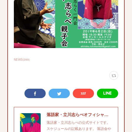
NEWS
(
399
)
落語家・立川志らべオフィシャルサイト
落語家・立川志らべの公式サイトです。
スケジュールの記載あります。 落語会や