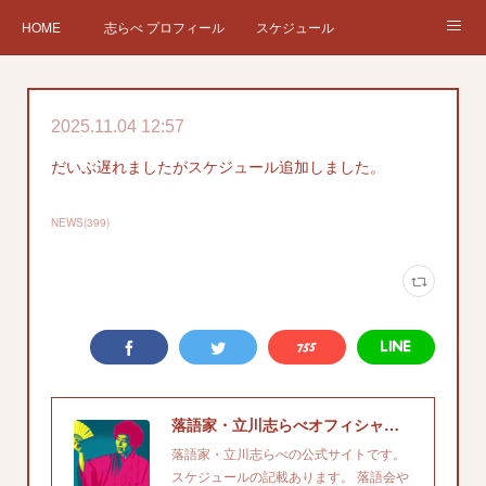
HOME
志らべ プロフィール
スケジュール
お仕事依頼
現在、過去の仕事など
Twitter
ブログ
2025.11.04 12:57
チケット予約
Instagram
だいぶ遅れましたがスケジュール追加しました。
NEWS
(
399
)
落語家・立川志らべオフィシャルサイト
落語家・立川志らべの公式サイトです。
スケジュールの記載あります。 落語会や