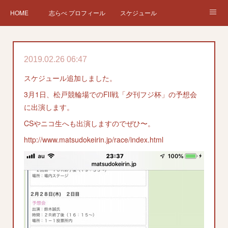
HOME
志らべ プロフィール
スケジュール
お仕事依頼
現在、過去の仕事など
Twitter
ブログ
2019.02.26 06:47
チケット予約
Instagram
スケジュール追加しました。
3月1日、松戸競輪場でのFⅡ戦「夕刊フジ杯」の予想会
に出演します。
CSやニコ生へも出演しますのでぜひ〜。
http://www.matsudokeirin.jp/race/index.html