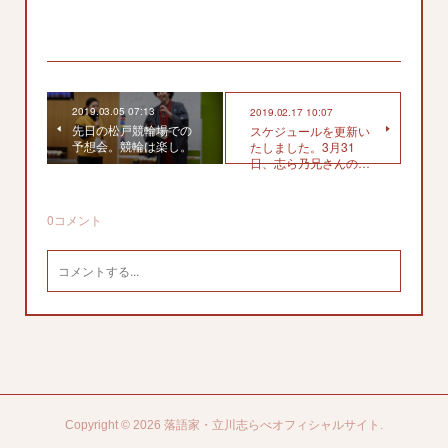
2019.03.05 07:13
2019.02.17 10:07
先日の松戸競輪場での
スケジュールを更新い
予想会。競輪は楽し。
たしました。3月31
日、志ら乃兄さんの…
0
コメント
Copyright ©
2026
落語家・立川志らべオフィシャルサイト
.