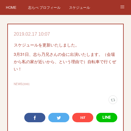
HOME
志らべ プロフィール
スケジュール
お仕事依頼
現在、過去の仕事など
Twitter
ブログ
2019.02.17 10:07
チケット予約
Instagram
スケジュールを更新いたしました。
3月31日、志ら乃兄さんの会に出演いたします。（会場
から私の家が近いから、という理由で）自転車で行くぜ
い！
NEWS
(
399
)