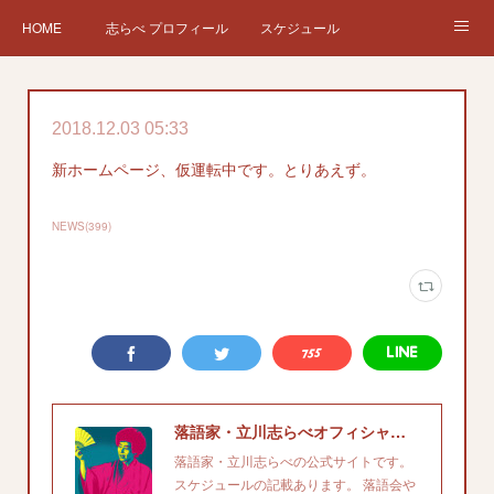
HOME
志らべ プロフィール
スケジュール
お仕事依頼
現在、過去の仕事など
Twitter
ブログ
2018.12.03 05:33
チケット予約
Instagram
新ホームページ、仮運転中です。とりあえず。
NEWS
(
399
)
落語家・立川志らべオフィシャルサイト
落語家・立川志らべの公式サイトです。
スケジュールの記載あります。 落語会や