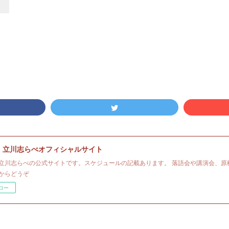
・立川志らべオフィシャルサイト
立川志らべの公式サイトです。スケジュールの記載あります。 落語会や講演会、原
からどうぞ
ロー