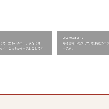
2023.04.02 06:13
にて「志らべのユー、次なに見
毎週金曜日の夕刊フジに掲載のコ
ます。こちらからも読むことでき…
一読を。