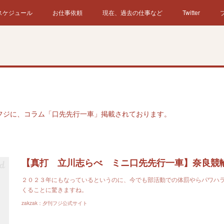
スケジュール
お仕事依頼
現在、過去の仕事など
Twitter
フジに、コラム「口先先行一車」掲載されております。
２０２３年にもなっているというのに、今でも部活動での体罰やらパワハ
くることに驚きますね。
zakzak：夕刊フジ公式サイト