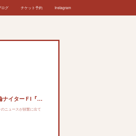
ブログ
チケット予約
Instagram
【真打 立川志らべ ミニ口先先行一車】奈良競輪ナイターＦⅠ『青垣賞争覇戦』２日目 「森田の抜け出しで新婚旅行費用捻出」（1/2ページ）
ラのニュースが頻繁に出て