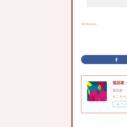
NEWS
(
399
)
落語家
落語家・
もこちら
フォ