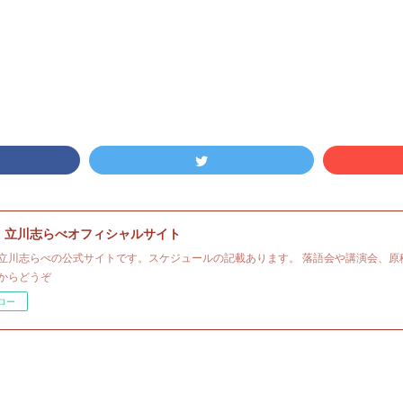
・立川志らべオフィシャルサイト
立川志らべの公式サイトです。スケジュールの記載あります。 落語会や講演会、原
からどうぞ
ロー