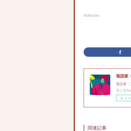
NEWS
(
399
)
落語家
落語家・
もこちら
フォ
関連記事