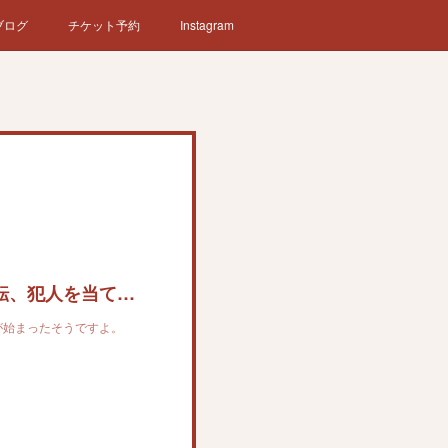
ブログ
チケット予約
Instagram
【志らべのユー、次なに見る】ストーリー二転三転、犯人を当てるのは難しい 「沈黙のパレード」 福山雅治や柴咲コウが出演（1/2ページ）
が始まったそうですよ。