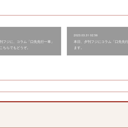
2023.03.31 02:56
刊フジに、コラム「口先先行一車」
本日、夕刊フジにコラム「口先先
こちらでもどうぞ。
ます。