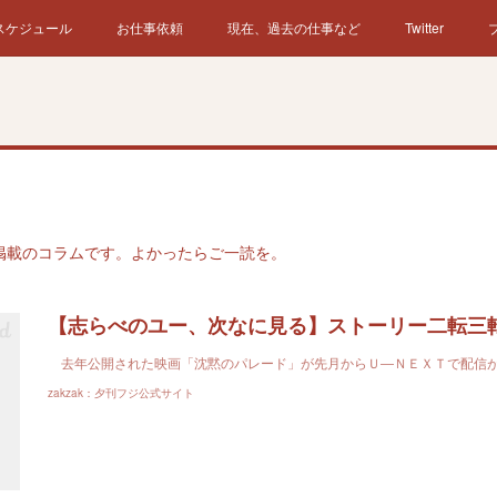
スケジュール
お仕事依頼
現在、過去の仕事など
Twitter
掲載のコラムです。よかったらご一読を。
去年公開された映画「沈黙のパレード」が先月からＵ―ＮＥＸＴで配信
zakzak：夕刊フジ公式サイト