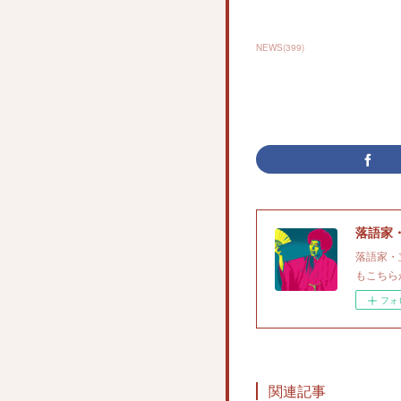
NEWS
(
399
)
落語家
落語家・
もこちら
フォ
関連記事