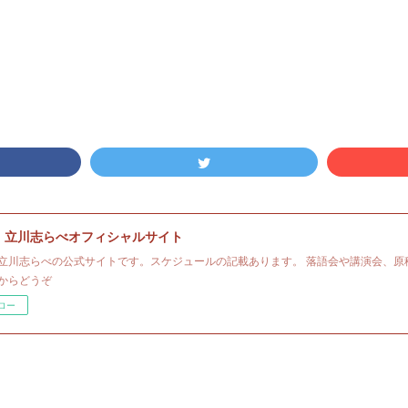
・立川志らべオフィシャルサイト
立川志らべの公式サイトです。スケジュールの記載あります。 落語会や講演会、原
からどうぞ
ロー