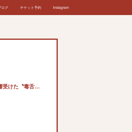
ブログ
チケット予約
Instagram
【志らべのユー、次なに見る】談志、たけしが影響受けた〝毒舌〟の本質 落語にも通じるものがある漫談 映画「レニー・ブルース」Ｕ―ＮＥＸＴで配信中（1/2ページ）