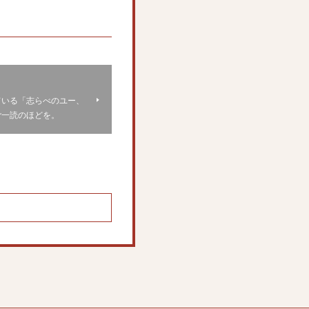
ている「志らべのユー、
ご一読のほどを。