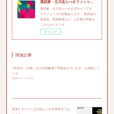
落語家・立川志らべオフィシャルサイト
落語家・立川志らべの公式サイトです。
スケジュールの記載あります。 落語会や
講演会、原稿執筆など、お仕事の依頼も
こちらからどうぞ
フォロー
関連記事
7月20日（月祝）は大宮競輪場で予想会を行います。お気軽にど
うぞ。
2026.07.14 13:32
音楽ナタリーに立川志らべが文章寄せてお