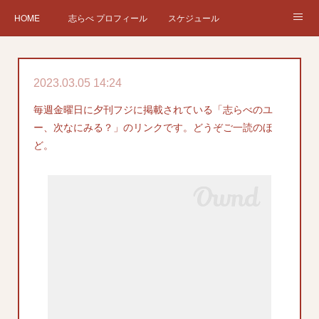
HOME
志らべ プロフィール
スケジュール
お仕事依頼
現在、過去の仕事など
Twitter
ブログ
2023.03.05 14:24
チケット予約
Instagram
毎週金曜日に夕刊フジに掲載されている「志らべのユ
ー、次なにみる？」のリンクです。どうぞご一読のほ
ど。