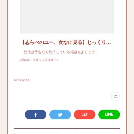
【志らべのユー、次なに見る】じっくり、噛み締めて楽しむべし！ 「ザ・コーリング ～刑事アヴラハムの使命～」Ｕ―ＮＥＸＴで配信中（1/2ページ）
配信は予告なく終了している場合もあります。
zakzak：夕刊フジ公式サイト
NEWS
(
399
)