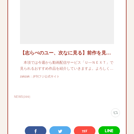
【志らべのユー、次なに見る】前作を見た方が数倍楽しめます これぞ今年の痛快娯楽作品の決定版！「トップガン マーヴェリック」Ｕ―ＮＥＸＴで配信中（1/2ページ）
本項では今週から動画配信サービス「Ｕ―ＮＥＸＴ」で
見られるおすすめ作品を紹介していきますよ。よろしく…
zakzak：夕刊フジ公式サイト
NEWS
(
399
)