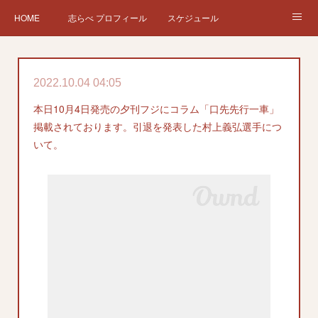
HOME
志らべ プロフィール
スケジュール
お仕事依頼
現在、過去の仕事など
Twitter
ブログ
2022.10.04 04:05
チケット予約
Instagram
本日10月4日発売の夕刊フジにコラム「口先先行一車」
掲載されております。引退を発表した村上義弘選手につ
いて。