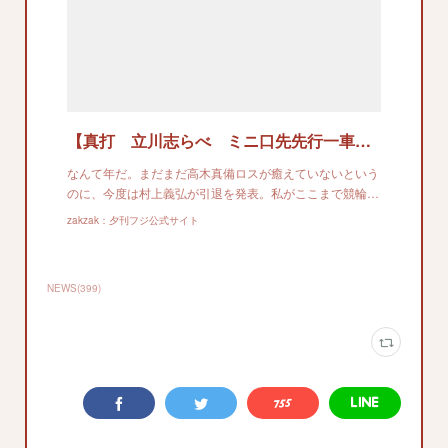
【真打 立川志らべ ミニ口先先行一車】村上義弘にノーベル競輪賞！？
なんて年だ。まだまだ高木真備ロスが癒えていないという
のに、今度は村上義弘が引退を発表。私がここまで競輪…
zakzak：夕刊フジ公式サイト
NEWS
(
399
)