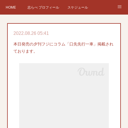
HOME
志らべ プロフィール
スケジュール
お仕事依頼
現在、過去の仕事など
Twitter
ブログ
2022.08.26 05:41
チケット予約
Instagram
本日発売の夕刊フジにコラム「口先先行一車」掲載され
ております。