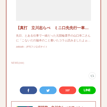
【真打 立川志らべ ミニ口先先行一車】函館の「夕刊フジ杯争奪戦」何が何でも勝つ
先日、とある仕事で一緒だった元競輪選手の山口幸二さん
に「こないだの脇本のこと書いたコラム読みましたよぉ…
zakzak：夕刊フジ公式サイト
NEWS
(
399
)