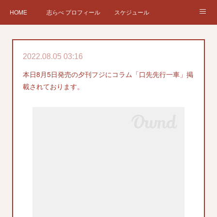
HOME
志らべ プロフィール
スケジュール
お仕事依頼
現在、過去の仕事など
Twitter
ブログ
2022.08.05 03:16
チケット予約
Instagram
本日8月5日発売の夕刊フジにコラム「口先先行一車」掲
載されております。