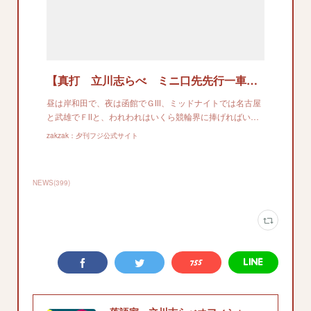
【真打 立川志らべ ミニ口先先行一車】疑う者は救われる。本線疑問車券だ！
昼は岸和田で、夜は函館でＧⅠⅠⅠ、ミッドナイトでは名古屋
と武雄でＦⅠⅠと、われわれはいくら競輪界に捧げればい…
zakzak：夕刊フジ公式サイト
NEWS
(
399
)