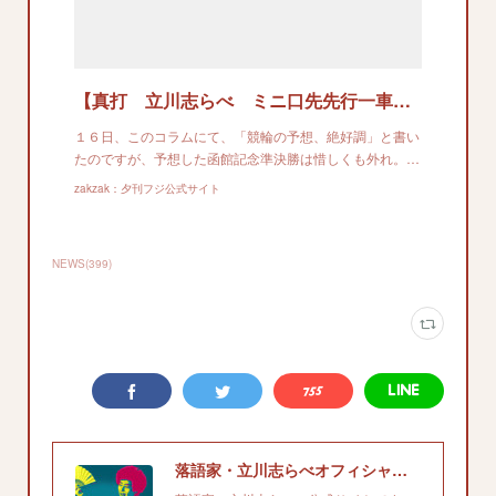
【真打 立川志らべ ミニ口先先行一車】的中の流れに乗って絶好調とおもったら、内田浩司さんも完璧な当たりあとは…
１６日、このコラムにて、「競輪の予想、絶好調」と書い
たのですが、予想した函館記念準決勝は惜しくも外れ。…
zakzak：夕刊フジ公式サイト
NEWS
(
399
)
落語家・立川志らべオフィシャルサイト