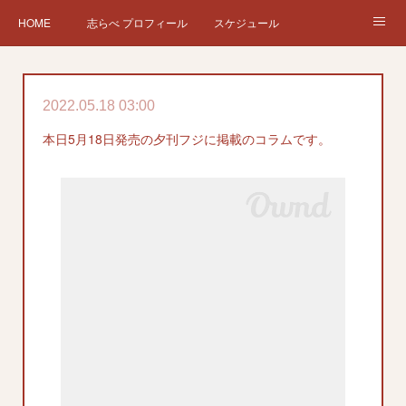
HOME
志らべ プロフィール
スケジュール
お仕事依頼
現在、過去の仕事など
Twitter
ブログ
2022.05.18 03:00
チケット予約
Instagram
本日5月18日発売の夕刊フジに掲載のコラムです。