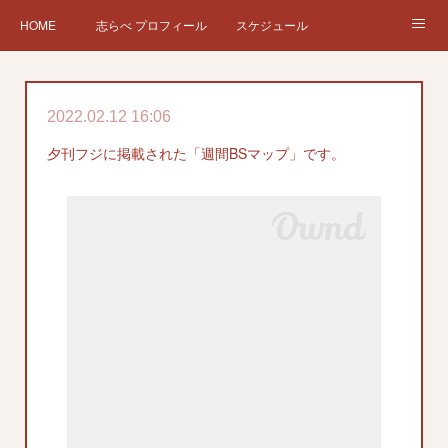
HOME
志らべ プロフィール
スケジュール
お仕事依頼
現在、過去の仕事など
Twitter
ブログ
2022.02.12 16:06
チケット予約
Instagram
夕刊フジに掲載された「週間BSマップ」です。