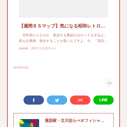
【週間ＢＳマップ】気になる昭和レトロの店構えに心がキュン 「飯尾和樹のずん喫茶」 （２月１３日（日）午後５時ＢＳテレ東）
何年前からなのか、散歩する番組がはやってますねえ。
私も仕事柄、散歩することが多いんですよ。今、「落語…
zakzak：夕刊フジ公式サイト
NEWS
(
399
)
落語家・立川志らべオフィシャルサイト