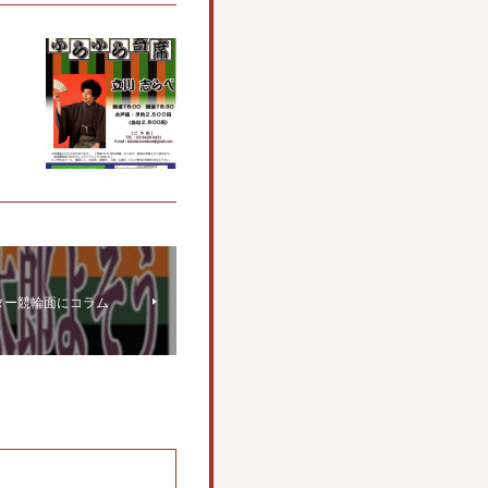
ター競輪面にコラム
。