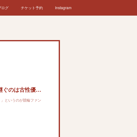
ブログ
チケット予約
Instagram
【真打 立川志らべ 口先先行一車】村上の魂を継ぐのは古性優作だ！
？」というのが競輪ファン