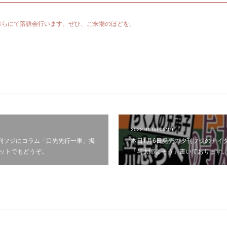
らぶらにて落語会行います。ぜひ、ご来場のほどを。
2022.01.06 05:19
夕刊フジにコラム「口先先行一車」掲
本日1月6日発売の夕刊フジのナイ
ットでもどうぞ。
「与太郎よそう」書いております