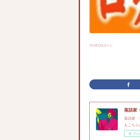
SCHEDULE
(
11
)
落語家
落語家・
もこちら
フォ