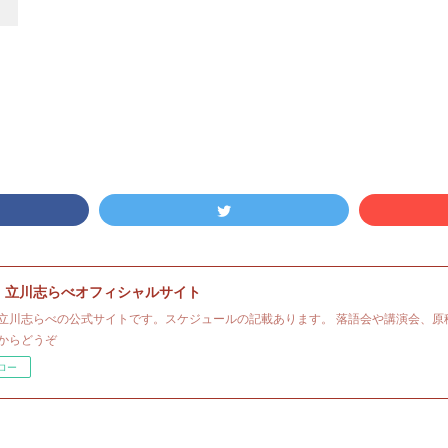
・立川志らべオフィシャルサイト
立川志らべの公式サイトです。スケジュールの記載あります。 落語会や講演会、原
からどうぞ
ロー