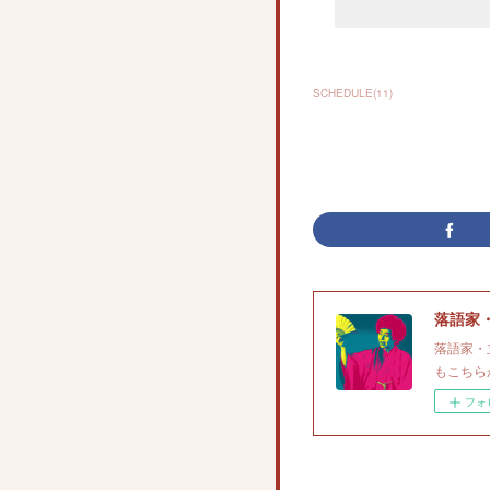
SCHEDULE
(
11
)
落語家
落語家・
もこちら
フォ