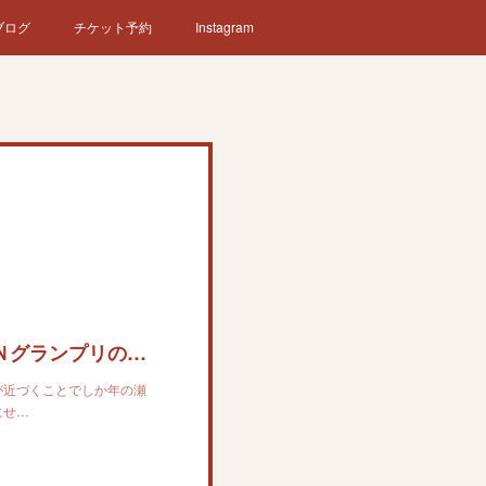
ブログ
チケット予約
Instagram
【真打 立川志らべ 口先先行一車】ＫＥＩＲＩＮグランプリの予想をそろそろ…その前に奈良できっちり稼いでおきたい
が近づくことでしか年の瀬
にせ…