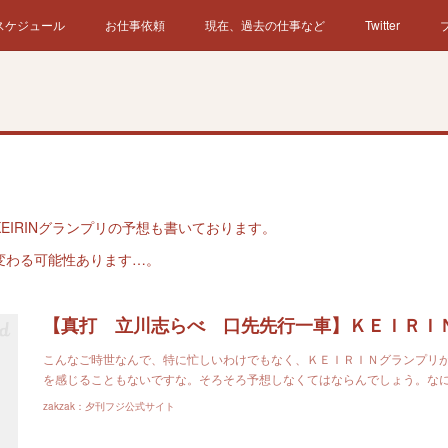
スケジュール
お仕事依頼
現在、過去の仕事など
Twitter
EIRINグランプリの予想も書いております。
変わる可能性あります…。
こんなご時世なんで、特に忙しいわけでもなく、ＫＥＩＲＩＮグランプリ
を感じることもないですな。そろそろ予想しなくてはならんでしょう。な
zakzak：夕刊フジ公式サイト