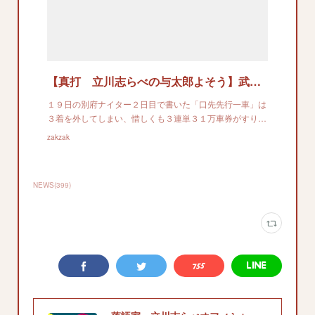
【真打 立川志らべの与太郎よそう】武雄初日 どんどんタテに飛び出していく勝負をするんじゃないかな
１９日の別府ナイター２日目で書いた「口先先行一車」は
３着を外してしまい、惜しくも３連単３１万車券がすり…
zakzak
NEWS
(
399
)