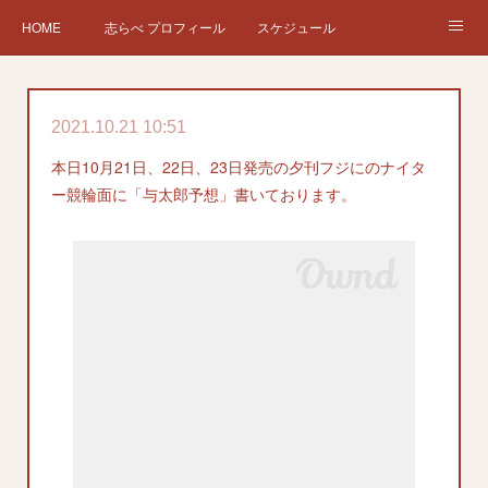
HOME
志らべ プロフィール
スケジュール
お仕事依頼
現在、過去の仕事など
Twitter
ブログ
2021.10.21 10:51
チケット予約
Instagram
本日10月21日、22日、23日発売の夕刊フジにのナイタ
ー競輪面に「与太郎予想」書いております。