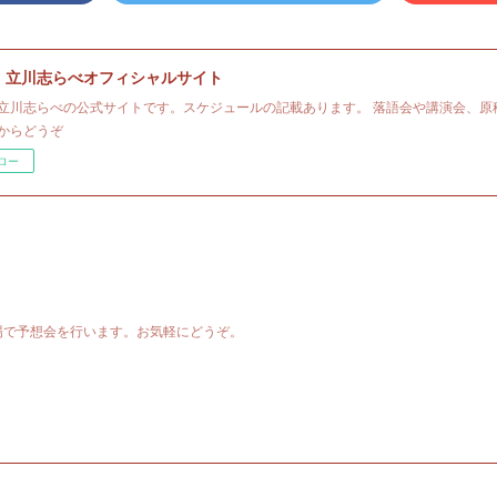
・立川志らべオフィシャルサイト
立川志らべの公式サイトです。スケジュールの記載あります。 落語会や講演会、原
からどうぞ
ロー
場で予想会を行います。お気軽にどうぞ。