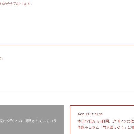
文章寄せております。
た。
2020.12.17 01:29
売の夕刊フジに掲載されているコラ
本日17日から3日間、夕刊フジに
予想をコラム「与太郎よそう」に