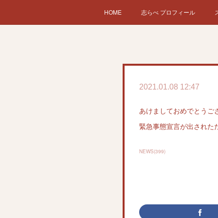
HOME
志らべ プロフィール
2021.01.08 12:47
あけましておめでとうご
緊急事態宣言が出された
NEWS
(
399
)