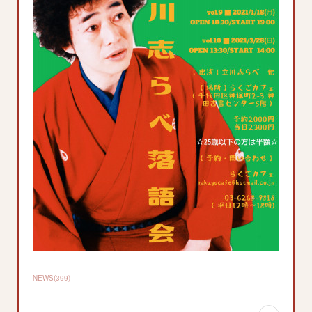
NEWS
(
399
)