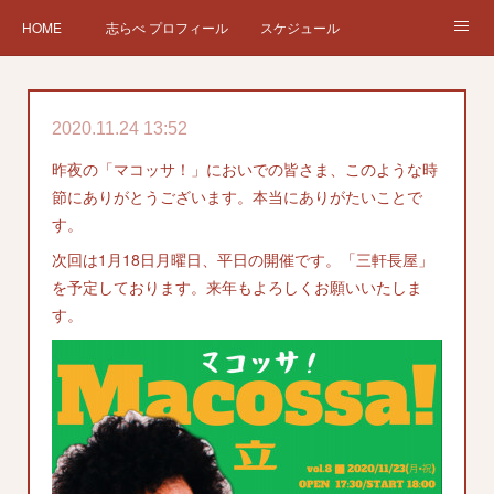
HOME
志らべ プロフィール
スケジュール
お仕事依頼
現在、過去の仕事など
Twitter
ブログ
2020.11.24 13:52
チケット予約
Instagram
昨夜の「マコッサ！」においでの皆さま、このような時
節にありがとうございます。本当にありがたいことで
す。
次回は1月18日月曜日、平日の開催です。「三軒長屋」
を予定しております。来年もよろしくお願いいたしま
す。