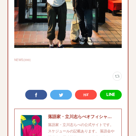
NEWS
(
399
)
落語家・立川志らべオフィシャルサイト
落語家・立川志らべの公式サイトです。
スケジュールの記載あります。 落語会や