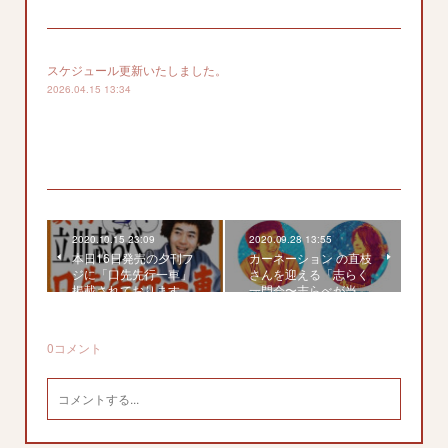
スケジュール更新いたしました。
2026.04.15 13:34
2020.10.15 23:09
2020.09.28 13:55
本日16日発売の夕刊フ
カーネーション の直枝
ジに「口先先行一車」
さんを迎える「志らく
掲載されております。
一門会〜志らべが当…
0
コメント