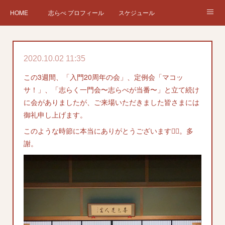
HOME
志らべ プロフィール
スケジュール
お仕事依頼
現在、過去の仕事など
Twitter
ブログ
2020.10.02 11:35
チケット予約
Instagram
この3週間、「入門20周年の会」、定例会「マコッ
サ！」、「志らく一門会〜志らべが当番〜」と立て続け
に会がありましたが、ご来場いただきました皆さまには
御礼申し上げます。
このような時節に本当にありがとうございます🙇‍♂️。多
謝。