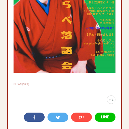
NEWS
(
399
)