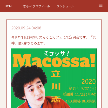
HOME
志らべ プロフィール
スケジュール
お仕事依頼
現在、過去の仕事など
Twitter
ブログ
2020.09.24 04:06
チケット予約
Instagram
今月27日は神保町のらくごカフェにて定例会です。「死
神」他2席つとめます。